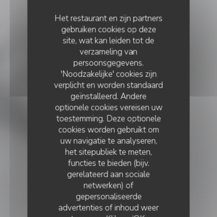
Het restaurant en zijn partners
gebruiken cookies op deze
site, wat kan leiden tot de
verzameling van
persoonsgegevens.
'Noodzakelijke' cookies zijn
verplicht en worden standaard
geïnstalleerd. Andere
optionele cookies vereisen uw
toestemming. Deze optionele
cookies worden gebruikt om
uw navigatie te analyseren,
het sitepubliek te meten,
functies te bieden (bijv.
gerelateerd aan sociale
netwerken) of
RESTAURANT GASTRONOMIQUE ITALIEN
•
gepersonaliseerde
LUXEMBOURG
MOSCONI
advertenties of inhoud weer