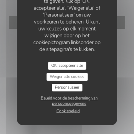
Mosconi
te geven. Klik op 'OK,
accepteer alle', 'Weiger alle' of
'Personaliseer' om uw
voorkeuren te beheren. U kunt
RESERVEER EEN TAFEL
uw keuzes op elk moment
wijzigen door op het
cookiepictogram linksonder op
de sitepagina's te klikken.
OK, accepteer alle
Weiger alle cookies
Personaliseer
Beleid voor de bescherming van
persoonsgegevens
Cookiebeleid