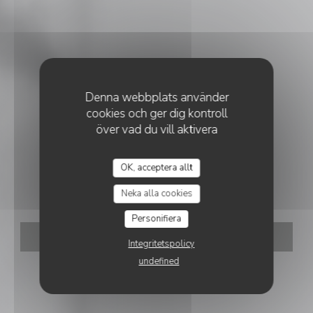
Denna webbplats använder
cookies och ger dig kontroll
över vad du vill aktivera
•
LUXEMBOURG
OK, acceptera allt
MOSCONI
Mosconi
Neka alla cookies
Personifiera
BOKA ETT BORD
Integritetspolicy
undefined