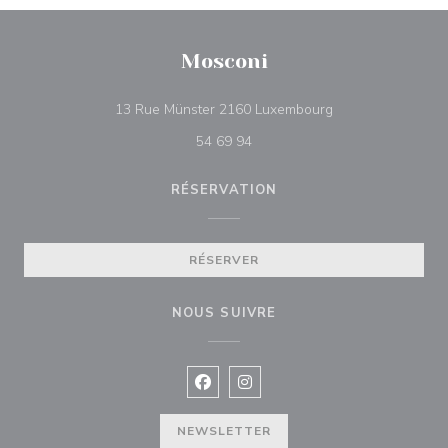
Mosconi
((ouvre une nouvel
13 Rue Münster 2160 Luxembourg
54 69 94
RÉSERVATION
RÉSERVER
NOUS SUIVRE
Facebook ((ouvre une nouvelle fenê
Instagram ((ouvre une nouvell
NEWSLETTER