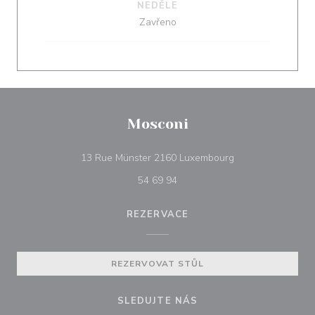
NEDĚLE
Zavřeno
Mosconi
((otevře se v nové
13 Rue Münster 2160 Luxembourg
54 69 94
REZERVACE
REZERVOVAT STŮL
SLEDUJTE NÁS