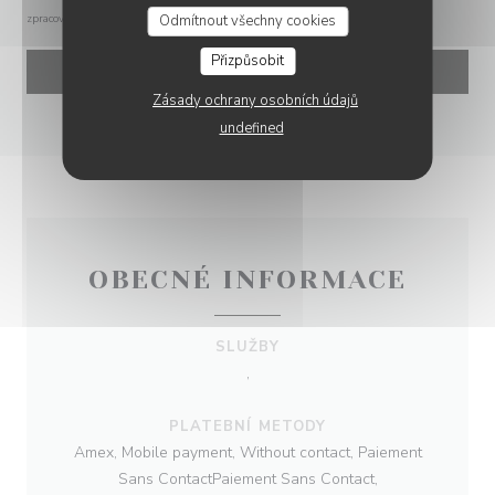
Odmítnout všechny cookies
zpracování vašich údajů si přečtěte naše
zásady ochrany osobních údajů
.
Přizpůsobit
Zásady ochrany osobních údajů
undefined
OBECNÉ INFORMACE
SLUŽBY
,
PLATEBNÍ METODY
Amex, Mobile payment, Without contact, Paiement
Sans ContactPaiement Sans Contact,