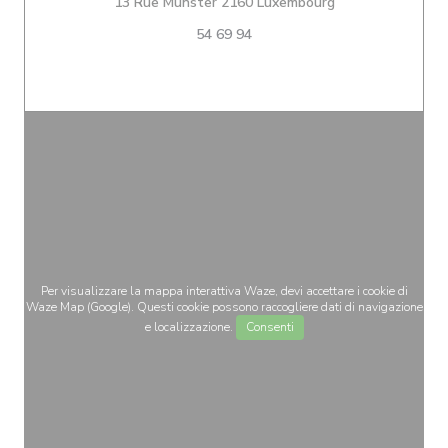
((apre una nuova 
13 Rue Münster 2160 Luxembourg
54 69 94
Per visualizzare la mappa interattiva Waze, devi accettare i cookie di
Waze Map (Google). Questi cookie possono raccogliere dati di navigazione
e localizzazione.
Consenti