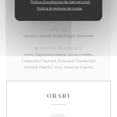
Politica di protezione dei dati personali
Politica di gestione dei cookie
TIPOLOGIA
Restaurant Gastronomique Italien
SERVIZI
Terrazzo, servizio di parcheggio, Banchetto
METODO DI PAGAMENTO
Amex, Pagamento mobile, Senza contatto,
Contactless Payment, Eurocard / Mastercard,
Contanti, Maestro, Visa, American Express
ORARI
LUNEDI