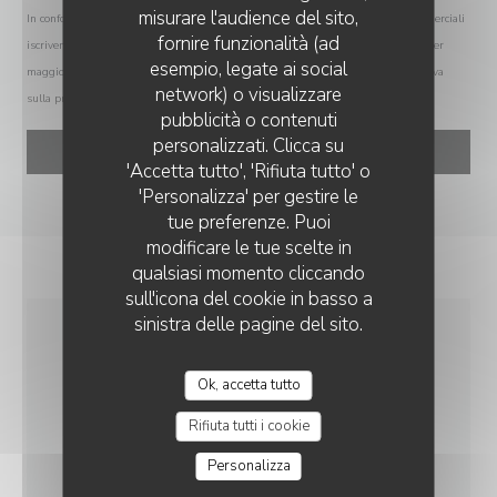
misurare l'audience del sito,
In conformità al Codice del Consumo, hai il diritto di opporti alle chiamate commerciali
fornire funzionalità (ad
iscrivendoti al Registro Pubblico delle Opposizioni:
registrodelleopposizioni.it
. Per
esempio, legate ai social
maggiori informazioni sul trattamento dei tuoi dati, consulta la nostra
informativa
network) o visualizzare
sulla privacy
.
MOSCONI
pubblicità o contenuti
personalizzati. Clicca su
'Accetta tutto', 'Rifiuta tutto' o
'Personalizza' per gestire le
tue preferenze. Puoi
modificare le tue scelte in
qualsiasi momento cliccando
sull'icona del cookie in basso a
sinistra delle pagine del sito.
INFORMAZIONI
Ok, accetta tutto
PRATICHE
Rifiuta tutti i cookie
CUCINA
Personalizza
Italiana