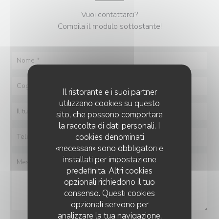
Vuoi contattarci?
Compila il modulo sottostante!
Il ristorante e i suoi partner
utilizzano cookies su questo
sito, che possono comportare
la raccolta di dati personali. I
cookies denominati
«necessari» sono obbligatori e
installati per impostazione
predefinita. Altri cookies
opzionali richiedono il tuo
consenso. Questi cookies
opzionali servono per
analizzare la tua navigazione,