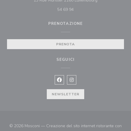
13 Rue Münster 2160 Luxembourg
54 69 94
PRENOTAZIONE
PRENOTA
SEGUICI
Facebook ((apre una nuova finestra)
Instagram ((apre una nuova fi
NEWSLETTER
© 2026 Mosconi — Creazione del sito internet ristorante con