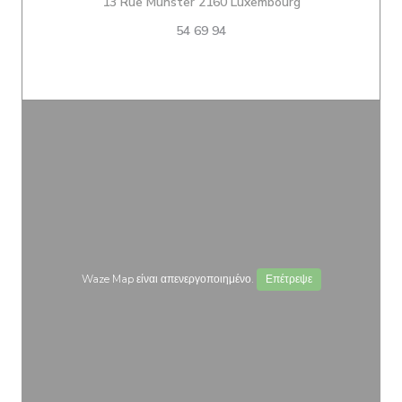
((ανοίγει σε νέο
13 Rue Münster 2160 Luxembourg
54 69 94
Waze Map είναι απενεργοποιημένο.
Επέτρεψε