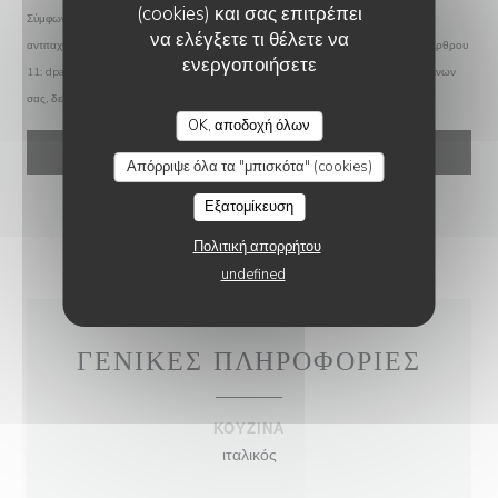
(cookies) και σας επιτρέπει
Σύμφωνα με τον κανονισμό προστασίας δεδομένων (GDPR), έχετε το δικαίωμα να
να ελέγξετε τι θέλετε να
αντιταχθείτε σε εμπορικές επικοινωνίες. Μπορείτε να εγγραφείτε στο Μητρώο του Άρθρου
ενεργοποιήσετε
11:
dpa.gr
. Για περισσότερες πληροφορίες σχετικά με την επεξεργασία των δεδομένων
σας, δείτε την
πολιτική απορρήτου
.
MOSCONI
OK, αποδοχή όλων
Απόρριψε όλα τα "μπισκότα" (cookies)
Εξατομίκευση
Πολιτική απορρήτου
undefined
ΓΕΝΙΚΈΣ ΠΛΗΡΟΦΟΡΊΕΣ
ΚΟΥΖΊΝΑ
ιταλικός