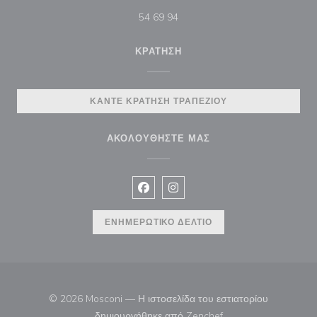
54 69 94
ΚΡΆΤΗΣΗ
ΚΆΝΤΕ ΚΡΆΤΗΣΗ ΤΡΑΠΕΖΙΟΎ
ΑΚΟΛΟΥΘΉΣΤΕ ΜΑΣ
Facebook ((ανοίγει σε νέο παράθυρ
Instagram ((ανοίγει σε νέο π
ΕΝΗΜΕΡΩΤΙΚΌ ΔΕΛΤΊΟ
© 2026 Mosconi — Η ιστοσελίδα του εστιατορίου
((ανοίγει σε νέο παρά
δημιουργήθηκε από
Zenchef