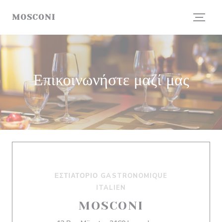
Πίνακας διαχείρισης "Μπισκότων" (Cookies)
MOSCONI
Επικοινωνήστε μαζί μας
ΕΣΤΙΑΤΌΡΙΟ GASTRONOMIQUE
ITALIEN
MOSCONI