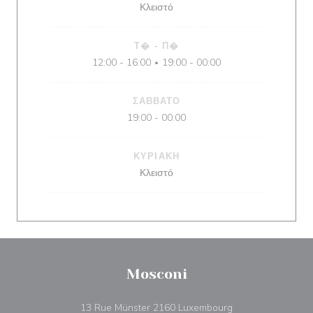
Κλειστό
Τ�
-
Π�
12:00 - 16:00
19:00 - 00:00
•
ΣΆΒΒΑΤΟ
19:00 - 00:00
ΚΥΡΙΑΚΉ
Κλειστό
Mosconi
((ανοίγει σε νέο π
13 Rue Münster 2160 Luxembourg