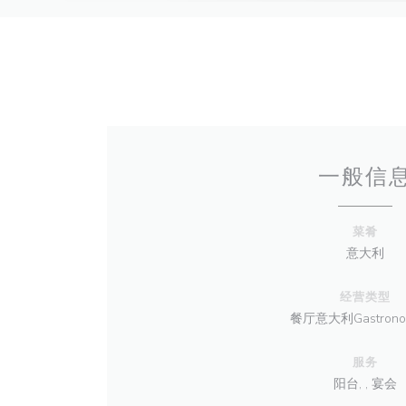
一般信
菜肴
意大利
经营类型
餐厅意大利Gastrono
服务
阳台, , 宴会