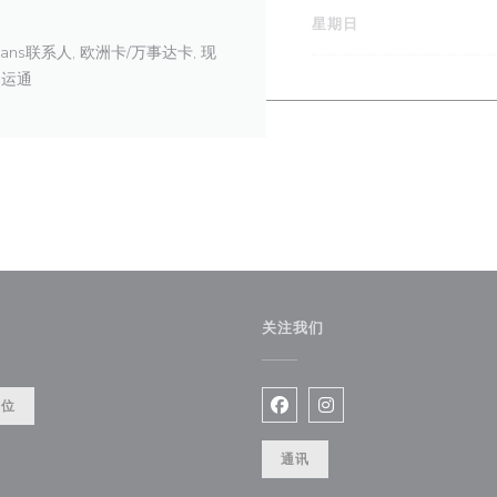
星期日
ent Sans联系人, 欧洲卡/万事达卡, 现
国运通
关注我们
餐位
Facebook ((在新窗口中打开)
Instagram ((在新窗口
通讯