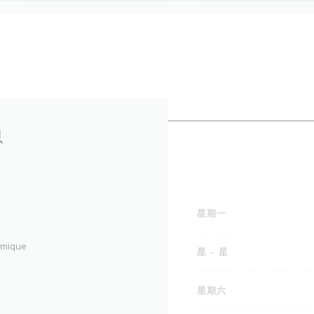
息
星期一
mique
星
-
星
星期六