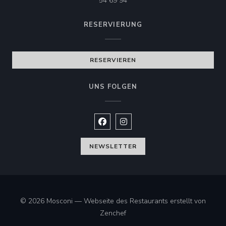
54 69 94
RESERVIERUNG
RESERVIEREN
UNS FOLGEN
Facebook ((öffnet ein neues Fenste
Instagram ((öffnet ein neues 
NEWSLETTER
© 2026 Mosconi — Webseite des Restaurants erstellt von
((öffnet ein neues Fenster))
Zenchef