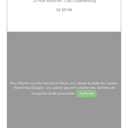
((ouvre une nouve
13 Rue Münster 2160 Luxembourg
54 69 94
Pour afficher la carte interactive Waze, vous devez accepter les cookies
Waze Map (Google). Ces cookies peuvent collecter des données de
navigation et de localisation.
Autoriser