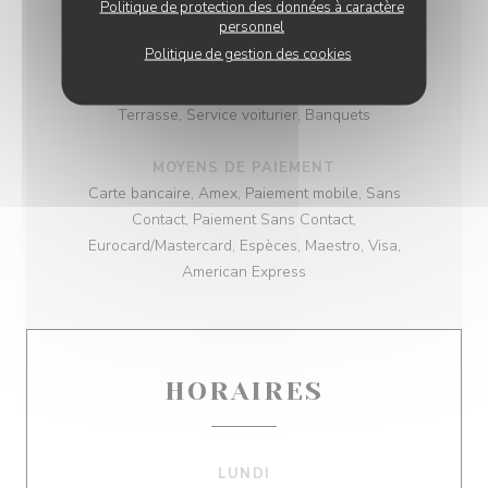
Politique de protection des données à caractère
TYPE DE RESTAURANT
personnel
Restaurant Gastronomique Italien
Politique de gestion des cookies
SERVICES
Terrasse, Service voiturier, Banquets
MOYENS DE PAIEMENT
Carte bancaire, Amex, Paiement mobile, Sans
Contact, Paiement Sans Contact,
Eurocard/Mastercard, Espèces, Maestro, Visa,
American Express
HORAIRES
LUNDI