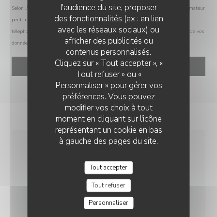
l'audience du site, proposer
Selon l'article L.223-2 du code de la consommation, il est rappelé que le consommateur
des fonctionnalités (ex : en lien
peut user de son droit à s'inscrire sur la liste d'opposition au démarchage
avec les réseaux sociaux) ou
téléphonique Bloctel :
bloctel.gouv.fr
. Pour plus d'informations sur le traitement de vos
afficher des publicités ou
données, consultez notre
politique de confidentialité
.
MOSCONI
contenus personnalisés.
Cliquez sur « Tout accepter », «
Tout refuser » ou «
Personnaliser » pour gérer vos
préférences. Vous pouvez
modifier vos choix à tout
moment en cliquant sur l'icône
représentant un cookie en bas
à gauche des pages du site.
INFOS PRATIQUES
Tout accepter
Tout refuser
CUISINE
Italienne
Personnaliser