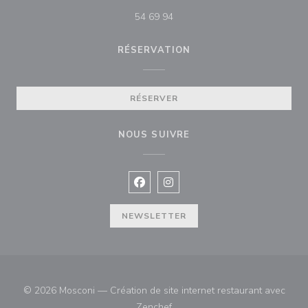
54 69 94
RÉSERVATION
RÉSERVER
NOUS SUIVRE
Facebook ((ouvre une nouvelle fenê
Instagram ((ouvre une nouvell
NEWSLETTER
© 2026 Mosconi — Création de site internet restaurant avec
((ouvre une nouvelle fenêtre))
Zenchef